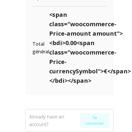
<span
class="woocommerce-
Price-amount amount">
<bdi>0.00<span
Total
général
class="woocommerce-
Price-
currencySymbol">€</span>
</bdi></span>
Already have an
Se
connecter
account?