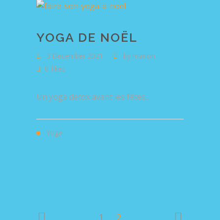
YOGA DE NOËL
3 December 2021
by
marion
0
likes
Un yoga detox avant les fêtes...
Yoga
1
2