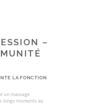
ESSION –
MMUNITÉ
ENTE LA FONCTION
nt un massage
os longs moments au