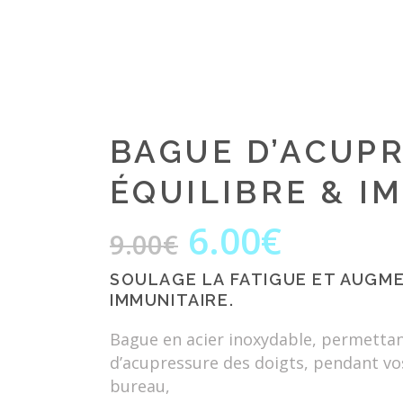
BAGUE D’ACUPR
ÉQUILIBRE & I
6.00
€
9.00
€
Le
Le
prix
prix
SOULAGE LA FATIGUE ET AUGM
initial
actuel
IMMUNITAIRE.
était :
est :
9.00€.
6.00€.
Bague en acier inoxydable, permetta
d’acupressure des doigts, pendant v
bureau,