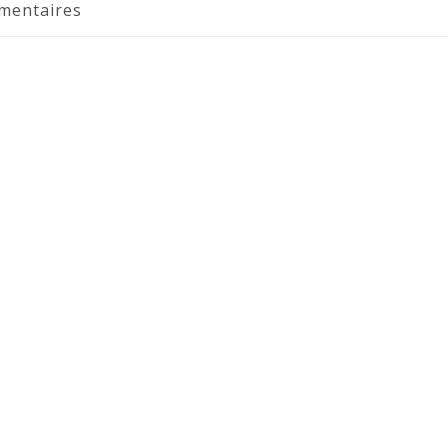
mentaires
ons légales
Moonsaïa
ct
4 g