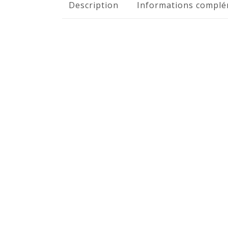
Description
Informations complé
Menti
Mon 
Moonsaïa vous invite dans un
monde de Yoga et de Bien-être,
Conta
et vous guide vers votre plus
Blog
belle forme !
Poids
MOONSAÏA