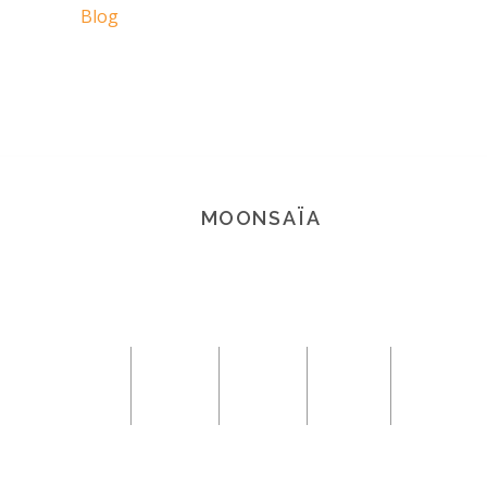
Blog
MOONSAÏA
© 2021 Copyright Moonsaïa All rights
reserved